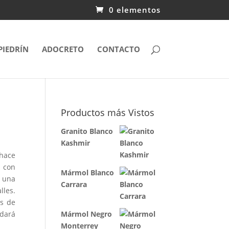
0 elementos
PIEDRÍN
ADOCRETO
CONTACTO
Productos más Vistos
Granito Blanco
Kashmir
 hace
 con
Mármol Blanco
 una
Carrara
lles.
os de
 dará
Mármol Negro
Monterrey