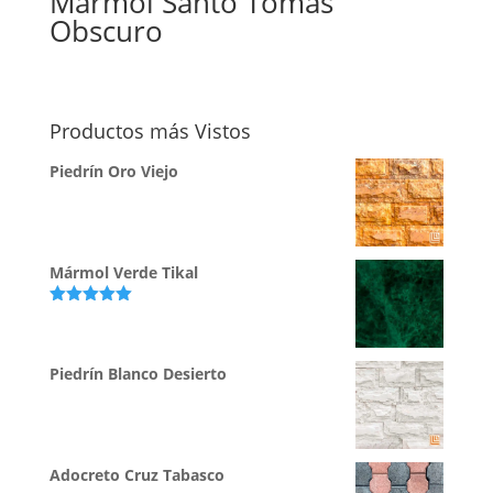
Mármol Santo Tomás
Obscuro
Productos más Vistos
Piedrín Oro Viejo
Mármol Verde Tikal
Valorado
con
5.00
de
5
Piedrín Blanco Desierto
Adocreto Cruz Tabasco