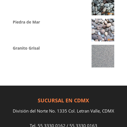
Piedra de Mar
Granito Grisal
SUCURSAL EN CDMX
División del Norte No. 1335 Col. Letran Valle, CDMX
Tel.
55 3330 0162
/
55 3330 0163