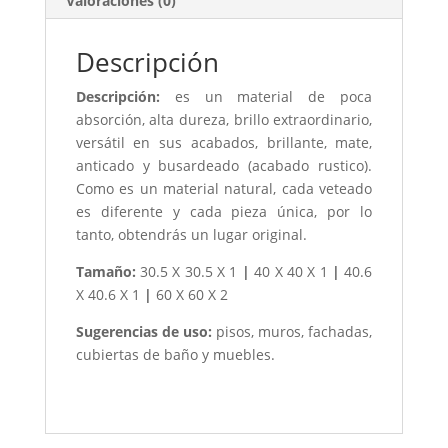
Valoraciones (0)
Descripción
Descripción:
es un material de poca
absorción, alta dureza, brillo extraordinario,
versátil en sus acabados, brillante, mate,
anticado y busardeado (acabado rustico).
Como es un material natural, cada veteado
es diferente y cada pieza única, por lo
tanto, obtendrás un lugar original.
Tamaño:
30.5 X 30.5 X 1
|
40 X 40 X 1
|
40.6
X 40.6 X 1
|
60 X 60 X 2
Sugerencias de uso:
pisos, muros, fachadas,
cubiertas de baño y muebles.