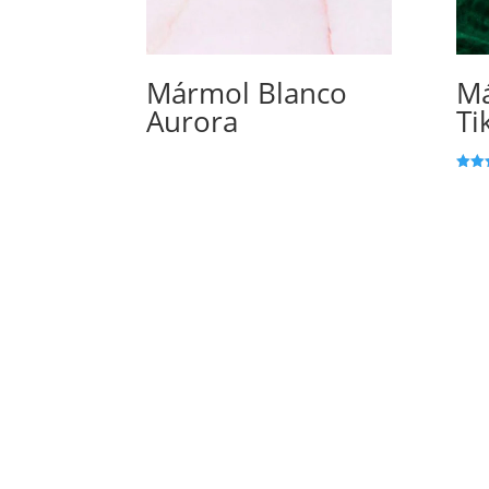
Mármol Blanco
Má
Aurora
Ti
Valor
con
5.00
de 5