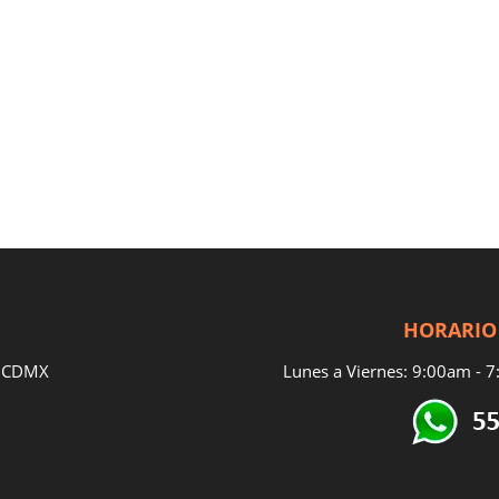
HORARIO
e, CDMX
Lunes a Viernes: 9:00am - 