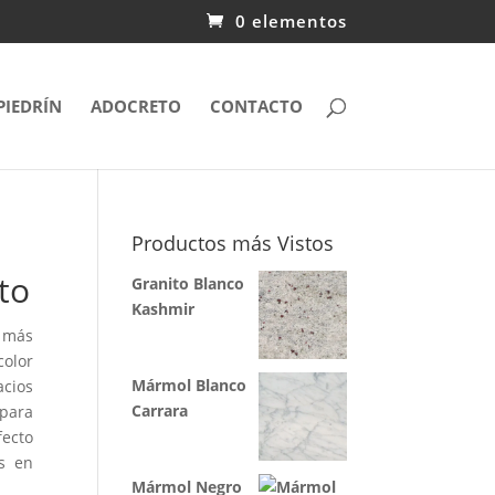
0 elementos
PIEDRÍN
ADOCRETO
CONTACTO
Productos más Vistos
to
Granito Blanco
Kashmir
 más
color
Mármol Blanco
cios
Carrara
 para
ecto
s en
Mármol Negro