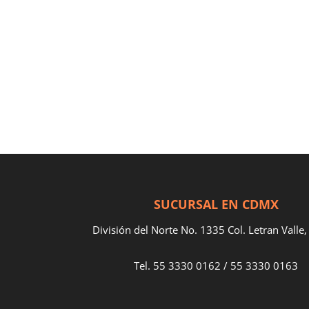
SUCURSAL EN CDMX
División del Norte No. 1335 Col. Letran Vall
Tel.
55 3330 0162
/
55 3330 0163