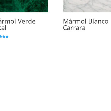
rmol Verde
Mármol Blanco
kal
Carrara
ado