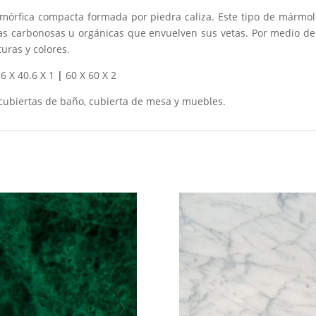
órfica compacta formada por piedra caliza. Este tipo de mármol
ias carbonosas u orgánicas que envuelven sus vetas. Por medio de
uras y colores.
6 X 40.6 X 1
|
60 X 60 X 2
cubiertas de baño, cubierta de mesa y muebles.