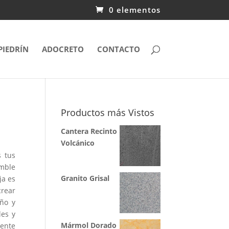
0 elementos
PIEDRÍN
ADOCRETO
CONTACTO
Productos más Vistos
Cantera Recinto
Volcánico
s tus
amble
Granito Grisal
ja es
rear
ño y
les y
Mármol Dorado
mente