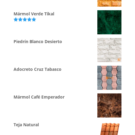
Mármol Verde Tikal
Valorado
con
5.00
de
5
Piedrín Blanco Desierto
Adocreto Cruz Tabasco
Mármol Café Emperador
Teja Natural