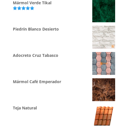
Mármol Verde Tikal
Valorado
con
5.00
de
5
Piedrín Blanco Desierto
Adocreto Cruz Tabasco
Mármol Café Emperador
Teja Natural