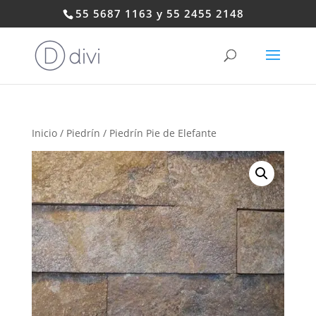
55 5687 1163 y 55 2455 2148
Inicio
/
Piedrín
/ Piedrín Pie de Elefante